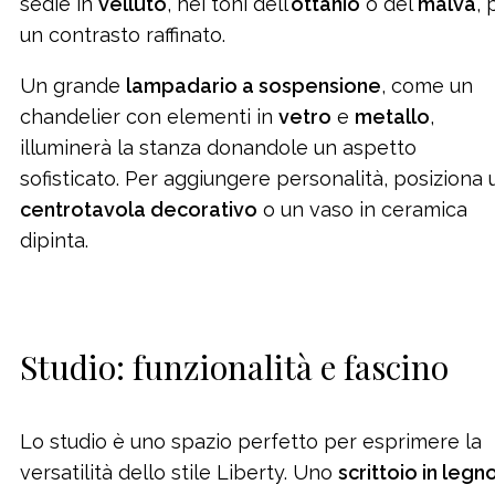
sedie in
velluto
, nei toni dell’
ottanio
o del
malva
, 
un contrasto raffinato.
Un grande
lampadario a sospensione
, come un
chandelier con elementi in
vetro
e
metallo
,
illuminerà la stanza donandole un aspetto
sofisticato. Per aggiungere personalità, posiziona 
centrotavola decorativo
o un vaso in ceramica
dipinta.
Studio: funzionalità e fascino
Lo studio è uno spazio perfetto per esprimere la
versatilità dello stile Liberty. Uno
scrittoio in legn