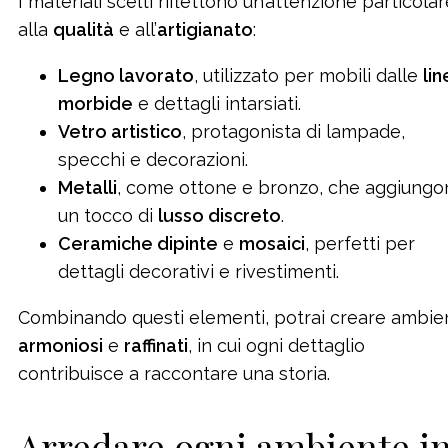
I materiali scelti riflettono un’attenzione particola
alla
qualità
e all’
artigianato
:
Legno lavorato
, utilizzato per mobili dalle
li
morbide
e dettagli intarsiati.
Vetro artistico
, protagonista di lampade,
specchi e decorazioni.
Metalli
, come ottone e bronzo, che aggiungo
un tocco di
lusso discreto
.
Ceramiche dipinte
e
mosaici
, perfetti per
dettagli decorativi e rivestimenti.
Combinando questi elementi, potrai creare ambie
armoniosi
e
raffinati
, in cui ogni dettaglio
contribuisce a raccontare una storia.
Arredare ogni ambiente i