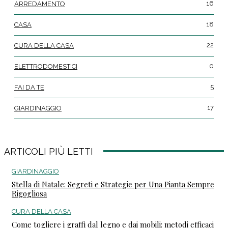
16
ARREDAMENTO
18
CASA
22
CURA DELLA CASA
0
ELETTRODOMESTICI
5
FAI DA TE
17
GIARDINAGGIO
ARTICOLI PIÙ LETTI
GIARDINAGGIO
Stella di Natale: Segreti e Strategie per Una Pianta Sempre
Rigogliosa
CURA DELLA CASA
Come togliere i graffi dal legno e dai mobili: metodi efficaci