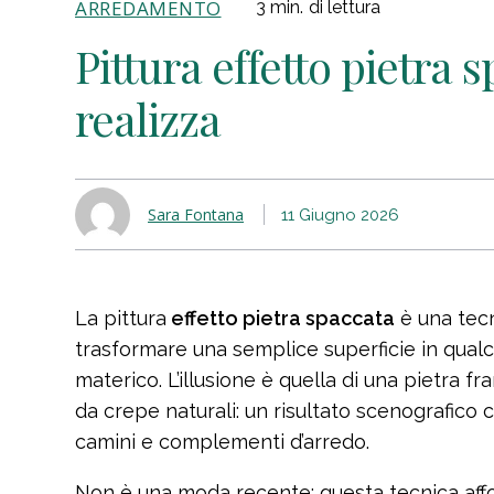
ARREDAMENTO
3
min.
di lettura
Pittura effetto pietra 
realizza
Sara Fontana
11 Giugno 2026
La pittura
effetto pietra spaccata
è una tecn
trasformare una semplice superficie in qualc
materico. L’illusione è quella di una pietra f
da crepe naturali: un risultato scenografico c
camini e complementi d’arredo.
Non è una moda recente: questa tecnica affon