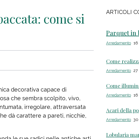
ARTICOLI C
spaccata: come si
Parquet in
Arredamento
16
Come realizza
Arredamento
27
Come illuminar
ica decorativa capace di
Arredamento
16
osa che sembra scolpito, vivo,
rantumata, irregolare, attraversata
Acari della po
he dà carattere a pareti, nicchie,
Arredamento
30
Lobularia mar
da le sue radici nelle antiche arti