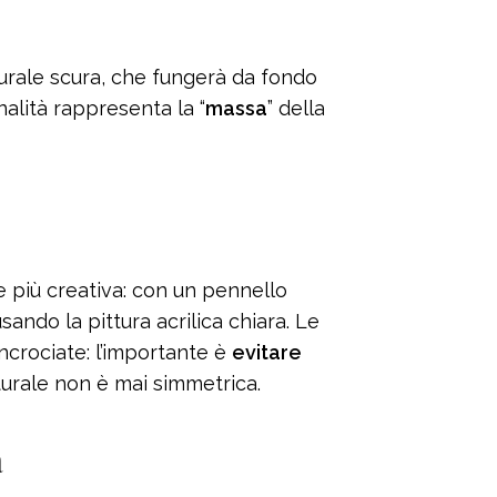
murale scura, che fungerà da fondo
nalità rappresenta la “
massa
” della
te più creativa: con un pennello
sando la pittura acrilica chiara. Le
ncrociate: l’importante è
evitare
turale non è mai simmetrica.
a