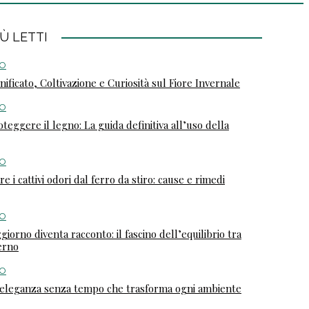
IÙ LETTI
O
nificato, Coltivazione e Curiosità sul Fiore Invernale
O
oteggere il legno: La guida definitiva all’uso della
O
 i cattivi odori dal ferro da stiro: cause e rimedi
O
iorno diventa racconto: il fascino dell’equilibrio tra
erno
O
l’eleganza senza tempo che trasforma ogni ambiente