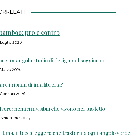
ORRELATI
 bamboo: pro e contro
 Luglio 2026
re un angolo studio di design nel soggiorno
 Marzo 2026
e i ripiani di una libreria?
 Gennaio 2026
lvere: nemici invisibili che vivono nel tuo letto
 Settembre 2025
itima, il tocco leggero che trasforma ogni angolo verde