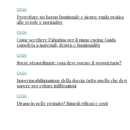
CASA
Progettare un bagno funzionale e sicuro: guida pratica
alle regole e normative
CASA
Come scegliere l’alzatina per il piano cucina: Guida
completa a materiali, design e funzionalità
CASA
Spese straordinarie: cosa deve pagare il proprietario?
CASA
Impermeabilizzazione della doccia: tutto quello che devi
sapere per evitare infiltrazioni
CASA
Divano in pelle rovinato? Rimedi efficaci e costi