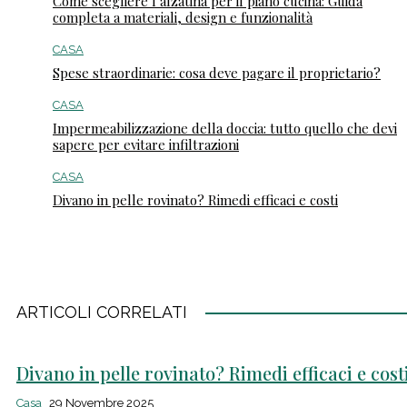
Come scegliere l’alzatina per il piano cucina: Guida
completa a materiali, design e funzionalità
CASA
Spese straordinarie: cosa deve pagare il proprietario?
CASA
Impermeabilizzazione della doccia: tutto quello che devi
sapere per evitare infiltrazioni
CASA
Divano in pelle rovinato? Rimedi efficaci e costi
ARTICOLI CORRELATI
Divano in pelle rovinato? Rimedi efficaci e cost
Casa
29 Novembre 2025