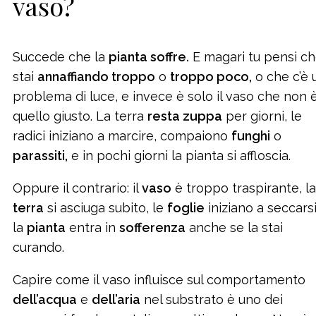
vaso?
Succede che la
pianta soffre.
E magari tu pensi c
stai
annaffiando troppo
o
troppo poco,
o che c’è 
problema di luce, e invece è solo il vaso che non 
quello giusto. La terra
resta zuppa
per giorni, le
radici iniziano a marcire, compaiono
funghi
o
parassiti,
e in pochi giorni la pianta si affloscia.
Oppure il contrario: il
vaso
è troppo traspirante, la
terra
si asciuga subito, le
foglie
iniziano a seccarsi
la
pianta
entra in
sofferenza
anche se la stai
curando.
Capire come il vaso influisce sul comportamento
dell’acqua
e
dell’aria
nel substrato è uno dei