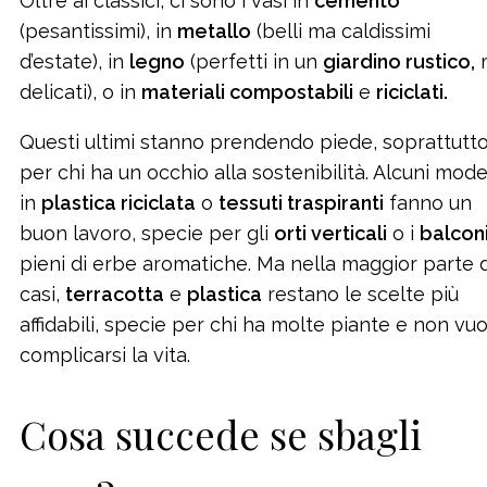
Oltre ai classici, ci sono i vasi in
cemento
(pesantissimi), in
metallo
(belli ma caldissimi
d’estate), in
legno
(perfetti in un
giardino rustico,
delicati), o in
materiali compostabili
e
riciclati.
Questi ultimi stanno prendendo piede, soprattutt
per chi ha un occhio alla sostenibilità. Alcuni model
in
plastica riciclata
o
tessuti traspiranti
fanno un
buon lavoro, specie per gli
orti verticali
o i
balcon
pieni di erbe aromatiche. Ma nella maggior parte 
casi,
terracotta
e
plastica
restano le scelte più
affidabili, specie per chi ha molte piante e non vu
complicarsi la vita.
Cosa succede se sbagli