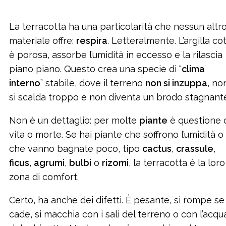
La terracotta ha una particolarità che nessun altr
materiale offre:
respira
. Letteralmente. L’argilla co
è porosa, assorbe l’umidità in eccesso e la rilascia
piano piano. Questo crea una specie di “
clima
interno
” stabile, dove il terreno
non si inzuppa
, no
si scalda troppo e non diventa un brodo stagnant
Non è un dettaglio: per molte
piante
è questione 
vita o morte. Se hai piante che soffrono l’umidità o
che vanno bagnate poco, tipo
cactus
,
crassule
,
ficus
,
agrumi
,
bulbi
o
rizomi
, la terracotta è la loro
zona di comfort.
Certo, ha anche dei difetti. È pesante, si rompe se
cade, si macchia con i sali del terreno o con l’acqu