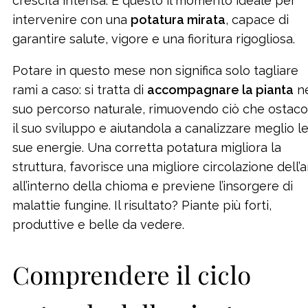
crescita intensa. È questo il momento ideale per
intervenire con una
potatura mirata
, capace di
garantire salute, vigore e una fioritura rigogliosa.
Potare in questo mese non significa solo tagliare
rami a caso: si tratta di
accompagnare la pianta
ne
suo percorso naturale, rimuovendo ciò che ostaco
il suo sviluppo e aiutandola a canalizzare meglio l
sue energie. Una corretta potatura migliora la
struttura, favorisce una migliore circolazione dell’a
all’interno della chioma e previene l’insorgere di
malattie fungine. Il risultato? Piante più forti,
produttive e belle da vedere.
Comprendere il ciclo